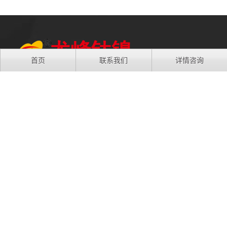
首页
联系我们
详情咨询
地址：江苏省苏州市吴中区胥口镇浦庄大道3988号
手机：13806133916
电话：0512-66538296
QQ：277591008
微信：13806133916
友情链接:
龙峰钛镍