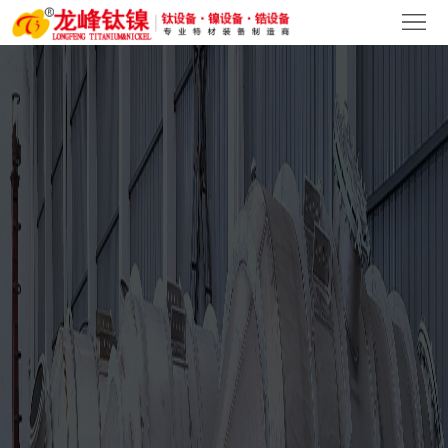
首
页
关
于
产
我
品
新
们
中
闻
客
心
中
户
人
心
案
才
联
例
招
系
聘
我
们